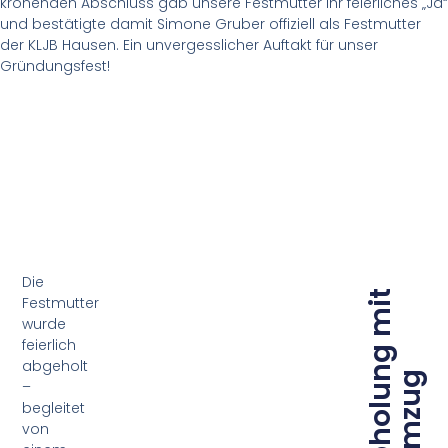
krönenden Abschluss gab unsere Festmutter ihr feierliches „Ja“
und bestätigte damit Simone Gruber offiziell als Festmutter
der KLJB Hausen. Ein unvergesslicher Auftakt für unser
Gründungsfest!
Die
Festmutter
wurde
feierlich
abgeholt
–
begleitet
von