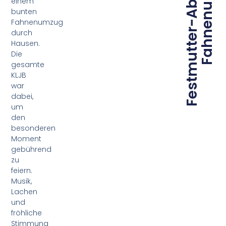
Festmutter-Abholung mit
Fahnenumzug
einem
bunten
Fahnenumzug
durch
Hausen.
Die
gesamte
KLJB
war
dabei,
um
den
besonderen
Moment
gebührend
zu
feiern.
Musik,
Lachen
und
fröhliche
Stimmung